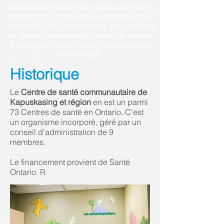
Notre priorité de service, approuvée par le
Ministère de la santé et des soins de longue
durée (MSSLD) : francophones sans médecin
de famille, francophones viviant une barrière
linguistique, tous les autres membres de la
communauté.
Historique
Le
Centre de santé communautaire de
Kapuskasing et région
en est un parmi
73 Centres de santé en Ontario. C'est
un organisme incorporé, géré par un
conseil d'administration de 9
membres.
Le financement provient de Santé
Ontario. R