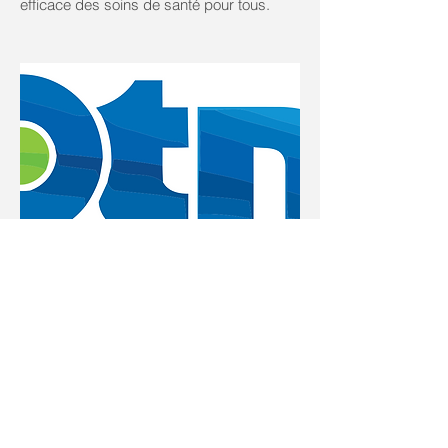
efficace des soins de santé pour tous.
Si vous avez des questions,
c
ommuniquez avec nous.
Pour nous joindre
Appelez-nous
Soins primaires 705-337-1201
Communautaire/VD
705-371-3006
CDKDC
705-371-
2016